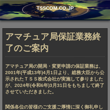
コ
ン
TSSCOM.CO.JP
テ
ン
ツ
へ
ス
キ
アマチュア局保証業務終
ッ
プ
了のご案内
アマチュア局の開局・変更申請の保証業務は、
2001年(平成13年)4月1日より、総務大臣から公
示されたＴＳＳ株式会社が実施して参りました
が、2024年(令和6年)3月31日をもちまして終了
させていただきました。
関係各位の皆様のご支援ご厚情に深く御礼申し